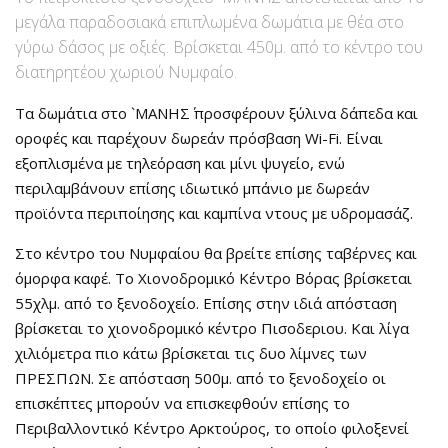
μεγάλα παραδοσιακά επιπλωμένα δωμάτια με θέα στο
γύρω δάσος με οξιές. Βρίσκεται 450μ. από το κέντρο του
διατηρητέου χωριού Νυμφαίο.
Τα δωμάτια στο `ΜΑΝΗΣ΄ προσφέρουν ξύλινα δάπεδα και
οροφές και παρέχουν δωρεάν πρόσβαση Wi-Fi. Είναι
εξοπλισμένα με τηλεόραση και μίνι ψυγείο, ενώ
περιλαμβάνουν επίσης ιδιωτικό μπάνιο με δωρεάν
προϊόντα περιποίησης και καμπίνα ντους με υδρομασάζ.
Στο κέντρο του Νυμφαίου θα βρείτε επίσης ταβέρνες και
όμορφα καφέ. Το Χιονοδρομικό Κέντρο Βόρας βρίσκεται
55χλμ. από το ξενοδοχείο. Επίσης στην ιδιά απόσταση
βρίσκεται το χιονοδρομικό κέντρο Πισοδεριου. Και λίγα
χιλιόμετρα πιο κάτω βρίσκεται τις δυο λίμνες των
ΠΡΕΣΠΩΝ. Σε απόσταση 500μ. από το ξενοδοχείο οι
επισκέπτες μπορούν να επισκεφθούν επίσης το
Περιβαλλοντικό Κέντρο Αρκτούρος, το οποίο φιλοξενεί